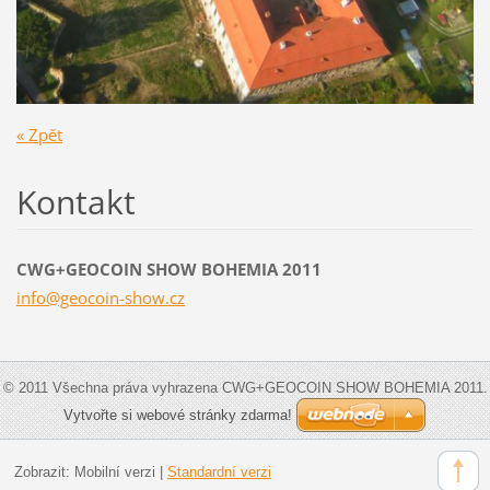
« Zpět
Kontakt
CWG+GEOCOIN SHOW BOHEMIA 2011
info@geo
coin-sho
w.cz
© 2011 Všechna práva vyhrazena CWG+GEOCOIN SHOW BOHEMIA 2011.
Vytvořte si webové stránky zdarma!
Zobrazit:
Mobilní verzi
|
Standardní verzi