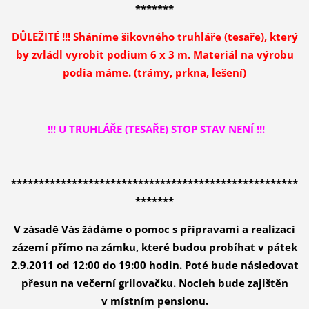
*******
DŮLEŽITÉ !!! Sháníme šikovného truhláře (tesaře), který
by zvládl vyrobit podium 6 x 3 m. Materiál na výrobu
podia
máme. (trámy, prkna, lešení)
!!! U TRUHLÁŘE (TESAŘE) STOP STAV NENÍ !!!
****************************************************
*******
V zásadě Vás žádáme o pomoc s přípravami a realizací
zázemí přímo na zámku, které budou probíhat v pátek
2.9.2011 od 12:00 do 19:00 hodin. Poté bude následovat
přesun na večerní grilovačku. Nocleh bude zajištěn
v místním pensionu.