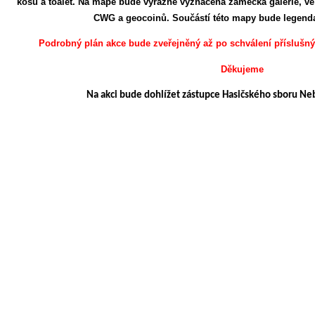
košů a toalet. Na mapě bude výrazně vyznačena zámecká galerie, ve 
CWG a geocoinů. Součástí této mapy bude legenda
Podrobný plán akce bude zveřejněný až po schválení příslušn
Děkujeme
Na akci bude dohlížet zástupce Hasičského sboru Neb