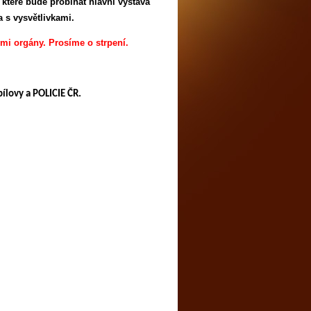
které bude probíhat hlavní výstava
 s vysvětlivkami.
ými orgány.
Prosíme o strpení.
ílovy a POLICIE ČR.