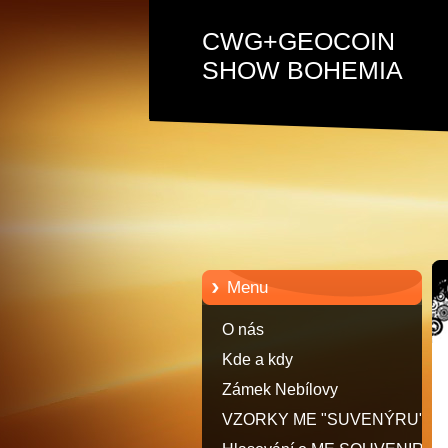
CWG+GEOCOIN
SHOW BOHEMIA
Menu
O nás
Kde a kdy
Zámek Nebílovy
VZORKY ME "SUVENÝRU"