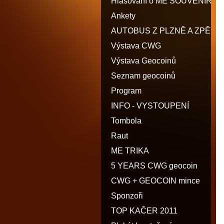
Hlasování o ME SOUVENIR
Ankety
AUTOBUS Z PLZNĚ A ZPĚT
Výstava CWG
Výstava Geocoinů
Seznam geocoinů
Program
INFO - VYSTOUPENÍ
Tombola
Raut
ME TRIKA
5 YEARS CWG geocoin
CWG + GEOCOIN mince
Sponzoři
TOP KAČER 2011