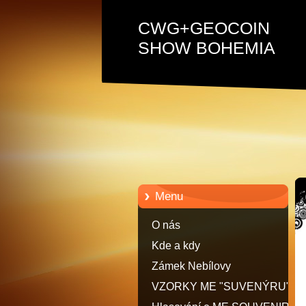
CWG+GEOCOIN
SHOW BOHEMIA
Menu
O nás
Kde a kdy
Zámek Nebílovy
VZORKY ME "SUVENÝRU"