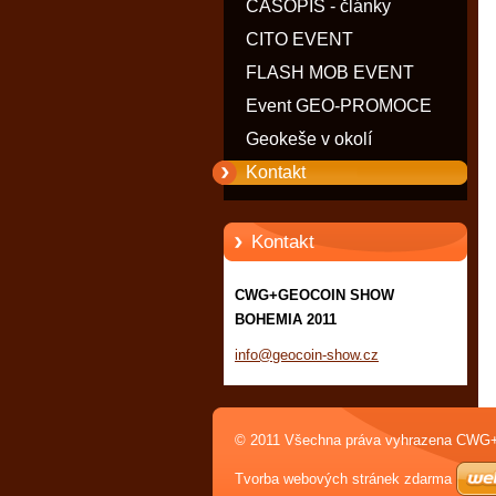
ČASOPIS - články
CITO EVENT
FLASH MOB EVENT
Event GEO-PROMOCE
Geokeše v okolí
Kontakt
Kontakt
CWG+GEOCOIN SHOW
BOHEMIA 2011
info@geo
coin-sho
w.cz
© 2011 Všechna práva vyhrazena C
Tvorba webových stránek zdarma