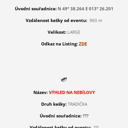
Úvodní souřadnice:
N 49° 38.264 E 013° 26.201
Vzdálenost kešky od eventu:
960 m
Velikost:
LARGE
Odkaz na Listing:
ZDE
Název:
VÝHLED NA NEBÍLOVY
Druh kešky:
TRADIČKA
Úvodní souřadnice:
???
Vzdálenost kešky od eventu:
???