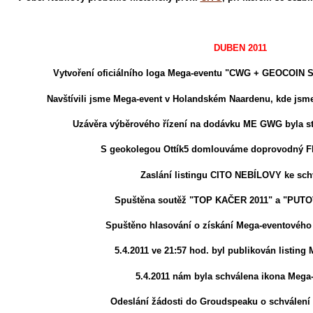
DUBEN 2011
Vytvoření oficiálního loga Mega-eventu "CWG + GEOCOI
Navštívili jsme Mega-event v Holandském Naardenu, kde jsme
Uzávěra výběrového řízení na dodávku ME GWG byla st
S geokolegou Ottík5 domlouváme doprovodný Fl
Zaslání listingu CITO NEBÍLOVY ke sch
Spuštěna soutěž "TOP KAČER 2011" a "PUT
Spuštěno hlasování o získání Mega-eventovéh
5.4.2011 ve 21:57 hod. byl publikován listing
5.4.2011 nám byla schválena ikona Mega
Odeslání žádosti do Groudspeaku o schválení