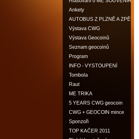
Hlasování o ME SOUVENIR
Ankety
AUTOBUS Z PLZNĚ A ZPĚT
Výstava CWG
Výstava Geocoinů
Seznam geocoinů
Program
INFO - VYSTOUPENÍ
Tombola
Raut
ME TRIKA
5 YEARS CWG geocoin
CWG + GEOCOIN mince
Sponzoři
TOP KAČER 2011