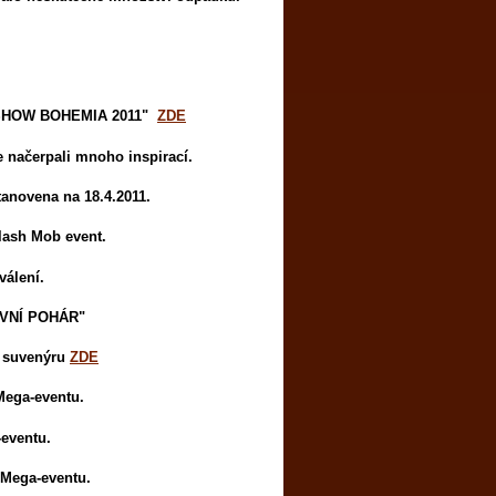
N SHOW BOHEMIA 2011"
ZDE
 načerpali mnoho inspirací.
anovena na 18.4.2011.
ash Mob event.
válení
.
OVNÍ POHÁR"
o suvenýru
ZDE
 Mega-eventu.
-eventu.
 Mega-eventu.