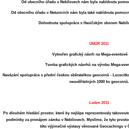
Od obecního úřadu v Nebílovech nám byla nabídnuta pomoc 
Od obecního úřadu v Netunicích nám byla také nabídnuta pomocná
Dohodnuta spolupráce s Hasičským sborem Nebílo
ÚNOR 2011
Vytvořen grafický návrh na Mega-eventové
Tvorba grafických návrhů na výrobu Mega-ev
Navázání spolupráce s přední českou sběratelkou geocoinů - Lucecitkou,
neuvěřitelných 1000 ks geocoinů.
Leden 2011
Po dlouhém hledání prostor, které by nejlépe reprezentovaly takovou
podmínky za pronájem zámku v Nebílovech. Myslíme, že tyto prostor
této výjimečné výstavy věnované Geocachingu v 