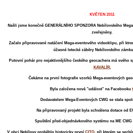
KVĚTEN 2011
Našli jsme konečně GENERÁLNÍHO SPONZORA Nebílovského Mega-Ev
zveřejněny.
Začalo připravované natáčení Mega-eventového videoklipu, při ktre
úžasné letecké záběry Nebílovského zámku
Putovní pohár pro nejaktivnějšího českého geocachera má svého s
KAVALÍR.
Čekáme na první fotografie vzorků Mega-eventových geo
Byla založena nová "událost" na Facebooku
Dodavatelem Mega-Eventových CWG se stala spo
Na připravovaný projekt byla schválena dotace od EU
Spuštění před-objednávkového systému na ME CWG
V obci Nebílovy proběhlo historicky první
CITO
, při kterém se sezb