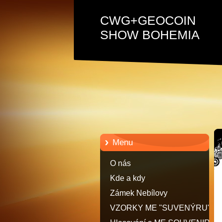
CWG+GEOCOIN
SHOW BOHEMIA
Menu
O nás
Kde a kdy
Zámek Nebílovy
VZORKY ME "SUVENÝRU"