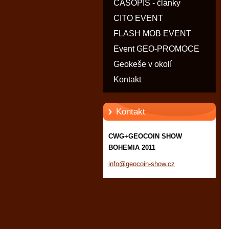
ČASOPIS - články
CITO EVENT
FLASH MOB EVENT
Event GEO-PROMOCE
Geokeše v okolí
Kontakt
Kontakt
CWG+GEOCOIN SHOW
BOHEMIA 2011
info@geo
coin-sho
w.cz