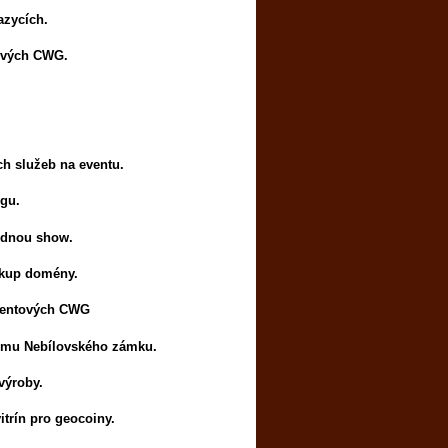
azycích.
tových CWG.
ch služeb na eventu.
ngu.
odnou show.
nákup domény.
eventových CWG
jmu Nebílovského zámku.
výroby.
itrín pro geocoiny.