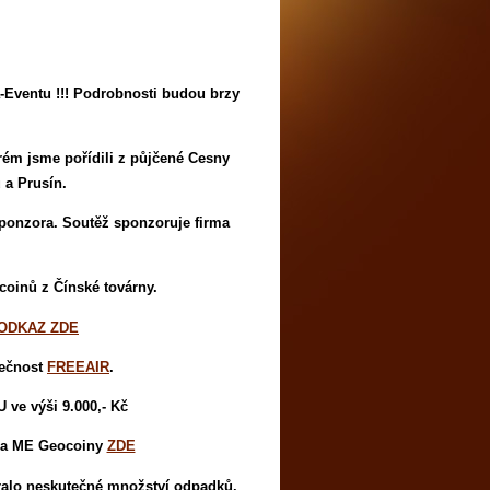
entu !!! Podrobnosti budou brzy
rém jsme pořídili
z půjčené Cesny
 a Prusín.
ponzora. Soutěž sponzoruje firma
coinů z Čínské továrny.
ODKAZ ZDE
lečnost
FREEAIR
.
 ve výši 9.000,- Kč
 a ME Geocoiny
ZDE
íralo neskutečné množství odpadků.