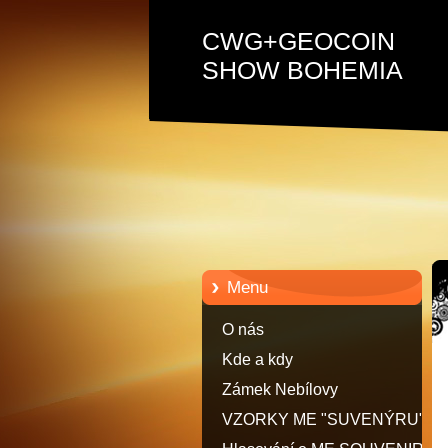
CWG+GEOCOIN
SHOW BOHEMIA
Menu
O nás
Kde a kdy
Zámek Nebílovy
VZORKY ME "SUVENÝRU"