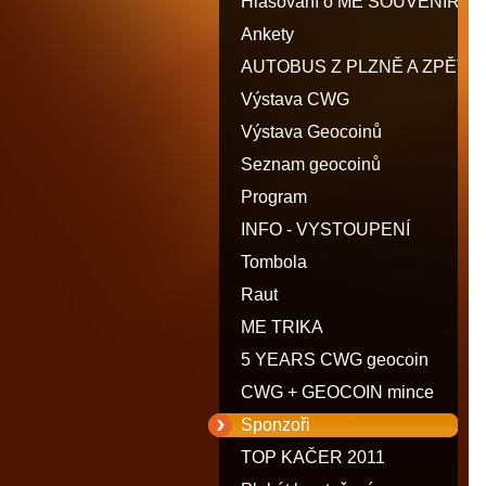
Hlasování o ME SOUVENIR
Ankety
AUTOBUS Z PLZNĚ A ZPĚT
Výstava CWG
Výstava Geocoinů
Seznam geocoinů
Program
INFO - VYSTOUPENÍ
Tombola
Raut
ME TRIKA
5 YEARS CWG geocoin
CWG + GEOCOIN mince
Sponzoři
TOP KAČER 2011