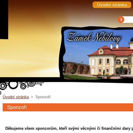
Úvodní stránka
Úvodní stránka
>
Sponzoři
Sponzoři
Děkujeme všem sponzorům, kteří svými věcnými či finančními dary p