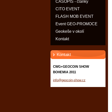
ČASOPIS - články
CITO EVENT
FLASH MOB EVENT
Event GEO-PROMOCE
Geokeše v okolí
Kontakt
Kontakt
CWG+GEOCOIN SHOW
BOHEMIA 2011
info@geo
coin-sho
w.cz