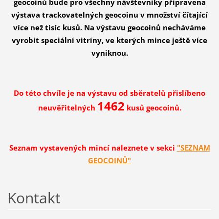
geocoinů bude pro všechny návštevníky připravena
výstava trackovatelných geocoinu v množství čítající
více než tisíc kusů. Na výstavu geocoinů necháváme
vyrobit speciální vitríny, ve kterých mince ještě více
vyniknou.
Do této chvíle je na výstavu od sběratelů přislíbeno
1462
neuvěřitelných
kusů geocoinů.
Seznam vystavených mincí naleznete v sekci
"SEZNAM
GEOCOINŮ"
Kontakt