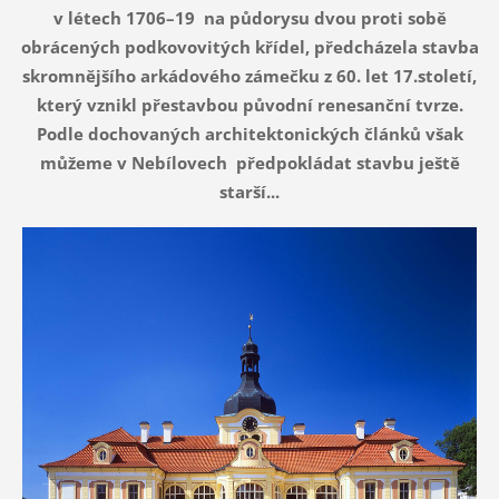
v létech 1706–19 na půdorysu dvou proti sobě
obrácených podkovovitých křídel, předcházela stavba
skromnějšího arkádového zámečku z 60. let 17.století,
který vznikl přestavbou původní renesanční tvrze.
Podle dochovaných architektonických článků však
můžeme v Nebílovech předpokládat stavbu ještě
starší...