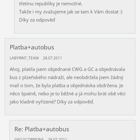
třetinu republiky je nemožné.
Takže i my zvažujeme jak se tam k Vám dostat :)
Díky za odpověď
Platba+autobus
LABYRINT_TEAM
28.07.2011
Ahoj, platila jsem objednané CWG a GC a objednávala
bus z plzeňského nádraží, ale neobdržela jsem žádný
mail o tom, že byla platba a objednávka obdržena. Je
něco špatně, nebo je to běžné a já mohu brát obě věci
jako kladně vyřízené? Díky za odpověď.
Re: Platba+autobus
GEO.SCORPIONS
28.07.2011