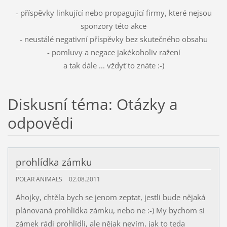
- příspěvky linkující nebo propagující firmy, které nejsou
sponzory této akce
- neustálé negativní příspěvky bez skutečného obsahu
- pomluvy a negace jakékoholiv ražení
a tak dále ... vždyť to znáte :-)
Diskusní téma: Otázky a
odpovědi
prohlídka zámku
POLAR ANIMALS
02.08.2011
Ahojky, chtěla bych se jenom zeptat, jestli bude nějaká
plánovaná prohlídka zámku, nebo ne :-) My bychom si
zámek rádi prohlídli, ale nějak nevím, jak to teda