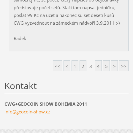
představuje počet setů. Stačí tam napsat jedničku,
poslat 99 Kč na účet a nakonec su set deseti kusů
CWG vyzvednout na zámeckém nádvoří 3.9.2011 :-)
Radek
<<
<
1
2
3
4
5
>
>>
Kontakt
CWG+GEOCOIN SHOW BOHEMIA 2011
info@geo
coin-sho
w.cz