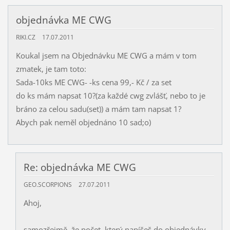
objednávka ME CWG
RIKI.CZ
17.07.2011
Koukal jsem na Objednávku ME CWG a mám v tom
zmatek, je tam toto:
Sada-10ks ME CWG- -ks cena 99,- Kč / za set
do ks mám napsat 10?(za každé cwg zvlášť, nebo to je
bráno za celou sadu(set)) a mám tam napsat 1?
Abych pak neměl objednáno 10 sad;o)
Re: objednávka ME CWG
GEO.SCORPIONS
27.07.2011
Ahoj,
samozřejmě, že počet, který napíšeš do objednávky